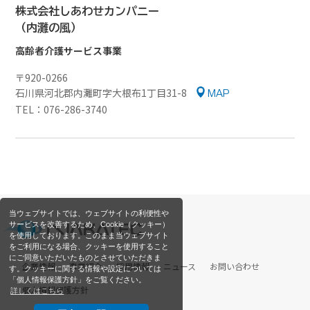
株式会社しあわせカンパニー
（内灘の風）
高齢者介護サービス事業
〒920-0266
石川県河北郡内灘町字大根布1丁目31-8
MAP
TEL：076-286-3740
当ウェブサイトでは、ウェブサイトの利便性や
サービスを改善するため、Cookie（クッキー）
を使用しております。このまま当ウェブサイト
をご利用になる場合、クッキーを使用すること
にご同意いただいたものとさせていただきま
企業情報
事業紹介
採用情報
ニュース
お問い合わせ
す。クッキーに関する情報や設定については
「個人情報保護方針」をご覧ください。
個人情報保護方針
詳しくはこちら