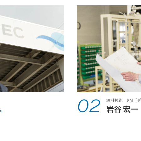
02
設計技術 GM（
岩谷 宏一
io