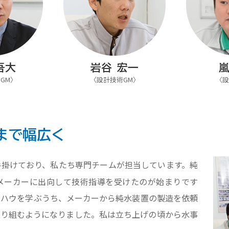
吾大
岩谷 宏一
嵐
GM〉
〈設計技術GM〉
〈設
まで幅広く
掛けており、私たち専門チームが担当しています。純
メーカーに出向して技術指導を受けたのが始まりです
ウハウを学ぶうち、メーカーから純水装置の製造を依頼
取り組むようになりました。私は立ち上げの頃から水事