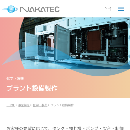
化学・製薬
プラント設備製作
HOME
>
事業紹介
>
化学・製薬
> プラント設備製作
お客様の要望に応じて、タンク・攪拌機・ポンプ・架台・制御