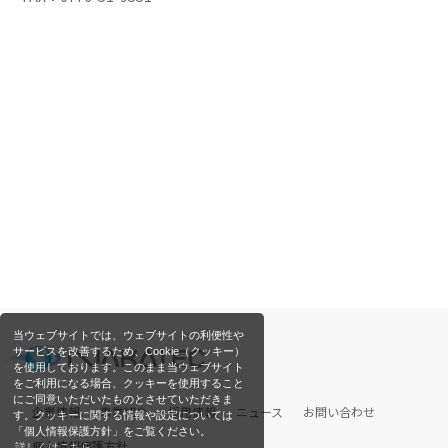
当ウェブサイトでは、ウェブサイトの利便性や
サービスを改善するため、Cookie（クッキー）
を使用しております。このまま当ウェブサイト
をご利用になる場合、クッキーを使用すること
にご同意いただいたものとさせていただきま
企業情報
事業紹介
採用情報
ニュース
お問い合わせ
す。クッキーに関する情報や設定については
「個人情報保護方針」をご覧ください。
個人情報保護方針
詳しくはこちら