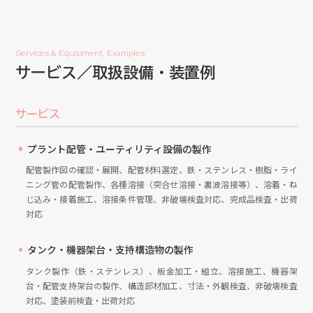
Services & Equipment, Examples
サービス／取扱設備・装置例
サービス
プラント配管・ユーティリティ設備の製作
配管製作図の確認・展開、配管材料選定、鉄・ステンレス・樹脂・ライ
ニング管の配管製作、各種溶接（突合せ溶接・裏波溶接等）、溶着・ね
じ込み・接着施工、溶接条件管理、非破壊検査対応、完成品検査・出荷
対応
タンク・機器架台・支持構造物の製作
タンク製作（鉄・ステンレス）、板金加工・組立、溶接施工、機器架
台・配管支持架台の製作、構造部材加工、寸法・外観検査、非破壊検査
対応、塗装前検査・出荷対応