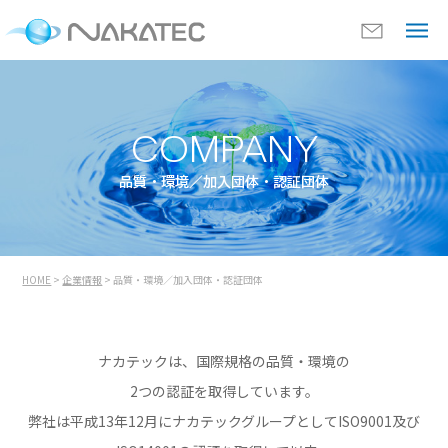
COMPANY
品質・環境／加入団体・認証団体
HOME
>
企業情報
> 品質・環境／加入団体・認証団体
ナカテックは、国際規格の品質・環境の
2つの認証を取得しています。
弊社は平成13年12月に
ナカテックグループとしてISO9001及び