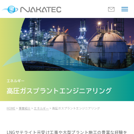
エネルギー
高圧ガスプラント
エンジニアリング
HOME
>
事業紹介
>
エネルギー
> 高圧ガスプラントエンジニアリング
LNGサテライト元受け工事や大型プラント施工の豊富な経験を