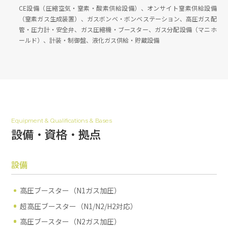
CE設備（圧縮空気・窒素・酸素供給設備）、オンサイト窒素供給設備
（窒素ガス生成装置）、ガスボンベ・ボンベステーション、高圧ガス配
管・圧力計・安全弁、ガス圧縮機・ブースター、ガス分配設備（マニホ
ールド）、計装・制御盤、液化ガス供給・貯蔵設備
Equipment & Qualifications & Bases
設備・資格・拠点
設備
高圧ブースター（N1ガス加圧）
超高圧ブースター（N1/N2/H2対応）
高圧ブースター（N2ガス加圧）