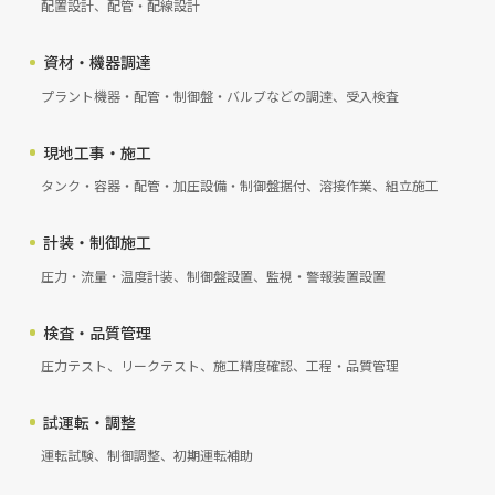
配置設計、配管・配線設計
資材・機器調達
プラント機器・配管・制御盤・バルブなどの調達、受入検査
現地工事・施工
タンク・容器・配管・加圧設備・制御盤据付、溶接作業、組立施工
計装・制御施工
圧力・流量・温度計装、制御盤設置、監視・警報装置設置
検査・品質管理
圧力テスト、リークテスト、施工精度確認、工程・品質管理
試運転・調整
運転試験、制御調整、初期運転補助