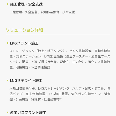
施工管理・安全支援
工程管理、安全監督、現場作業教育・技術支援
ソリューション詳細
LPGプラント施工
ストレージタンク（地上・地下タンク）、バルク供給設備、自動充填装
置・充填ステーション、LPG加圧設備（高圧ブースター・超高圧ブース
ター）、配管・バルブ類（安全弁、逆止弁、圧力計）、液化ガス供給装
置、溶接機器・安全関連機器
LNGサテライト施工
冷熱回収式気化器、LNGストレージタンク、バルブ・配管・安全弁、低
温ポンプ・圧力制御装置、LNG加圧装置、気化ガス供給ライン、制御
盤・計装機器、絶縁材・低温耐性材料
産業ガスプラント施工