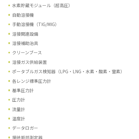
水素貯蔵モジュール（超高圧）
自動溶接機
手動溶接機（TIG/MIG）
溶接関連設備
溶接補助治具
クリーンブース
溶接ガス供給装置
ポータブルガス検知器（LPG・LNG・水素・酸素・窒素）
各レンジ標準圧力計
基準圧力計
圧力計
流量計
温度計
データロガー
接地抵抗測定器