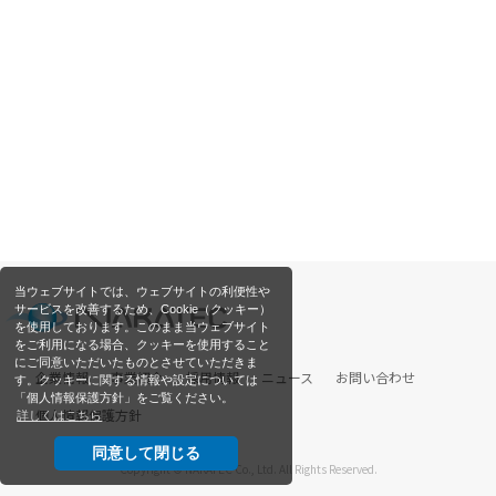
当ウェブサイトでは、ウェブサイトの利便性や
サービスを改善するため、Cookie（クッキー）
を使用しております。このまま当ウェブサイト
をご利用になる場合、クッキーを使用すること
にご同意いただいたものとさせていただきま
企業情報
事業紹介
採用情報
ニュース
お問い合わせ
す。クッキーに関する情報や設定については
「個人情報保護方針」をご覧ください。
個人情報保護方針
詳しくはこちら
同意して閉じる
Copyright © NAKATEC Co., Ltd. All Rights Reserved.