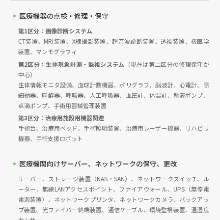
医療機器の点検・修理・保守
第1区分：画像診断システム
CT装置、MRI装置、X線撮影装置、超音波診断装置、透視装置、核医学
装置、マンモグラフィ
第2区分：生体現象計測・監視システム
（現在は第二区分の修理保守が
中心）
生体情報モニタ設備、血球計数機器、ポリグラフ、脳波計、心電計、除
細動器、麻酔器、呼吸器、人工呼吸器、血圧計、体温計、輸液ポンプ、
点滴ポンプ、手術用器械管理装置
第3区分：治療用施設用機器関連
手術台、治療用ベッド、手術照明装置、治療用レーザー機器、リハビリ
機器、手術支援ロボット
医療機関向けサーバー、ネットワークの保守、更改
サーバー、ストレージ装置（NAS・SAN）、ネットワークスイッチ、ル
ーター、無線LANアクセスポイント、ファイアウォール、UPS（無停電
電源装置）、ネットワークプリンタ、ネットワークカメラ、バックアッ
プ装置、光ファイバー終端装置、通信ケーブル、環境監視装置、温湿度
センサー