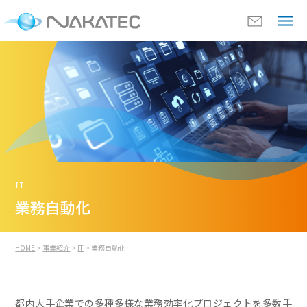
IT
業務自動化
HOME
>
事業紹介
>
IT
> 業務自動化
都内大手企業での多種多様な業務効率化プロジェクトを多数手