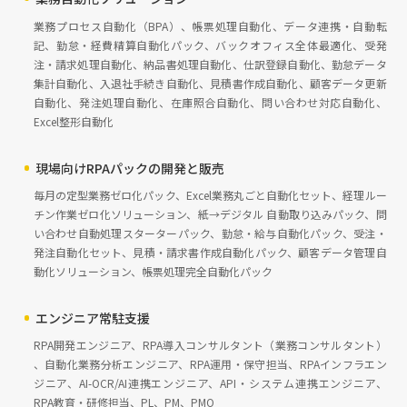
業務プロセス自動化（BPA）、帳票処理自動化、データ連携・自動転
記、勤怠・経費精算自動化パック、バックオフィス全体最適化、受発
注・請求処理自動化、納品書処理自動化、仕訳登録自動化、勤怠データ
集計自動化、入退社手続き自動化、見積書作成自動化、顧客データ更新
自動化、発注処理自動化、在庫照合自動化、問い合わせ対応自動化、
Excel整形自動化
現場向けRPAパックの開発と販売
毎月の定型業務ゼロ化パック、Excel業務丸ごと自動化セット、経理ルー
チン作業ゼロ化ソリューション、紙→デジタル 自動取り込みパック、問
い合わせ自動処理スターターパック、勤怠・給与自動化パック、受注・
発注自動化セット、見積・請求書作成自動化パック、顧客データ管理自
動化ソリューション、帳票処理完全自動化パック
エンジニア常駐支援
RPA開発エンジニア、RPA導入コンサルタント（業務コンサルタント）
、自動化業務分析エンジニア、RPA運用・保守担当、RPAインフラエン
ジニア、AI-OCR/AI連携エンジニア、API・システム連携エンジニア、
RPA教育・研修担当、PL、PM、PMO