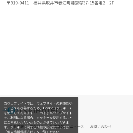
〒919-0411 福井県坂井市春江町藤鷲塚37-15番地2 2F
当ウェブサイトでは、ウェブサイトの利便性や
サービスを改善するため、Cookie（クッキー）
を使用しております。このまま当ウェブサイト
をご利用になる場合、クッキーを使用すること
にご同意いただいたものとさせていただきま
企業情報
事業紹介
採用情報
ニュース
お問い合わせ
す。クッキーに関する情報や設定については
「個人情報保護方針」をご覧ください。