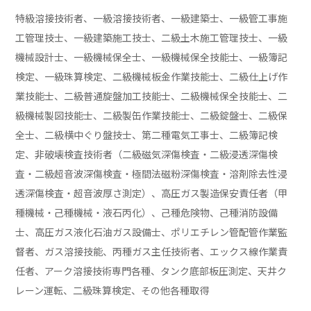
特級溶接技術者、一級溶接技術者、一級建築士、一級管工事施
工管理技士、一級建築施工技士、二級土木施工管理技士、一級
機械設計士、一級機械保全士、一級機械保全技能士、一級簿記
検定、一級珠算検定、二級機械板金作業技能士、二級仕上げ作
業技能士、二級普通旋盤加工技能士、二級機械保全技能士、二
級機械製図技能士、二級製缶作業技能士、二級錠盤士、二級保
全士、二級横中ぐり盤技士、第二種電気工事士、二級簿記検
定、非破壊検査技術者（二級磁気深傷検査・二級浸透深傷検
査・二級超音波深傷検査・極間法磁粉深傷検査・溶剤除去性浸
透深傷検査・超音波厚さ測定）、高圧ガス製造保安責任者（甲
種機械・己種機械・液石丙化）、己種危険物、己種消防設備
士、高圧ガス液化石油ガス設備士、ポリエチレン管配管作業監
督者、ガス溶接技能、丙種ガス主任技術者、エックス線作業責
任者、アーク溶接技術専門各種、タンク底部板圧測定、天井ク
レーン運転、二級珠算検定、その他各種取得