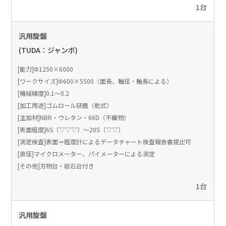
1台
汎用旋盤
(TUDA：ジャンボ)
[能力]Φ1250×6000
[ワークサイズ]Φ600×5500（面長、軸径・軸長による）
[機械精度]0.1～0.2
[加工用途]ゴムロール研磨（乾式）
[主加材]NBR・ウレタン・66D（不織物）
[表面粗度]6S（▽▽▽）～20S（▽▽）
[測定検査]表面＝粗度計によるデータチャート検査報告書提出可
[直径]マイクロメーター、パイメーターによる測定
[その他]刃物台・砥石台付き
1台
汎用旋盤