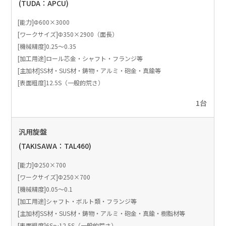
(TUDA：APCU)
[能力]Φ600×3000
[ワークサイズ]Φ350×2900（面長）
[機械精度]0.25～0.35
[加工用途]ロール芯金・シャフト・フランジ等
[主加材]SS材・SUS材・鋳物・アルミ・砲金・真鍮等
[表面粗度]12.5S（一般的荒さ）
1台
汎用旋盤
(TAKISAWA：TAL460)
[能力]Φ250×700
[ワークサイズ]Φ250×700
[機械精度]0.05～0.1
[加工用途]シャフト・ボルト類・フランジ等
[主加材]SS材・SUS材・鋳物・アルミ・砲金・真鍮・樹脂材等
[表面粗度]6S～12.5S（一般的荒さ）