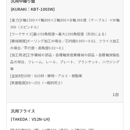
汎用中繰り盤
(KURAKI：KBT-1003W)
[能力]X軸1500×Y軸800×Z軸800×B軸360度（テーブル）×W軸
300（スピンドル）
[ワークサイズ]最小50角程度～最大1200角程度（形状による）
[機械精度]ボーリング加工の場合／芯円度0.005～0.02、フライス加工
の場合／平行度・直角度0.02～0.1
[加工用途]工作機械の部品・各種軸受産業機械の部品・各種軸受製缶
品の架台、フレーム、レール、プレート、ブランケット、ハウジング
等
[主加材]SS材・SUS材・鋳物・アルミ・樹脂等
[表面粗度]6S～25S（一般的荒さ）
1台
汎用フライス
(TAKEDA：VS2N-LH)
[能力]X軸800（横）×Y軸300（奥行）×Z軸300（縦）