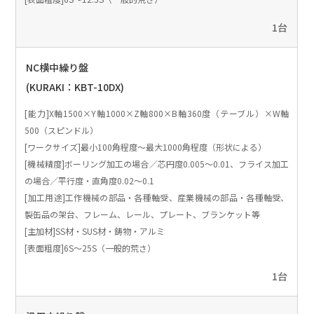
1台
NC横中繰り盤
(KURAKI：KBT-10DX)
[能力]X軸1500×Y軸1000×Z軸800×B軸360度（テーブル）×W軸
500（スピンドル）
[ワークサイズ]最小100角程度～最大1000角程度（形状による）
[機械精度]ボーリング加工の場合／芯円度0.005～0.01、フライス加工
の場合／平行度・直角度0.02～0.1
[加工用途]工作機械の部品・各種軸受、産業機械の部品・各種軸受、
製缶品の架台、フレーム、レール、プレート、ブランケット等
[主加材]SS材・SUS材・鋳物・アルミ
[表面粗度]6S～25S（一般的荒さ）
1台