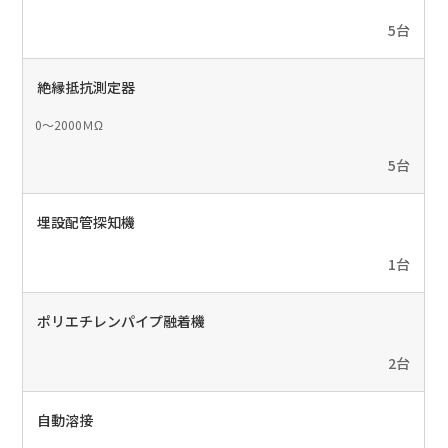
5台
絶縁抵抗測定器
0～2000ＭΩ
5台
埋設配管探知機
1台
ポリエチレンパイプ融着機
2台
自動溶接