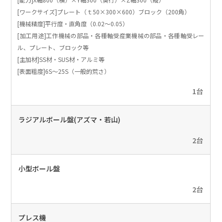
[ワークサイズ]プレート（ｔ50×300×600）ブロック（200角）
[機械精度]平行度・直角度（0.02～0.05）
[加工用途]工作機械の部品・各種軸受産業機械の部品・各種軸受レー
ル、プレート、ブロック等
[主加材]SS材・SUS材・アルミ等
[表面粗度]6S～25S（一般的荒さ）
1台
ラジアルボール盤(アズマ・若山)
2台
小型ボール盤
2台
プレス機