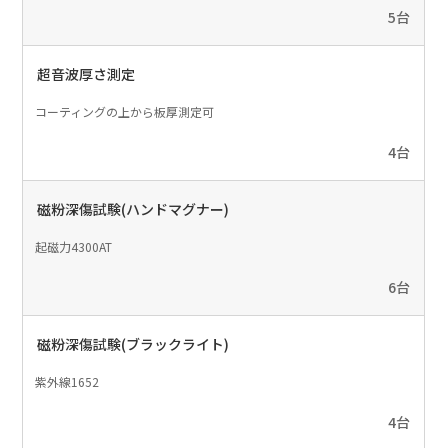
5台
超音波厚さ測定
コーティングの上から板厚測定可
4台
磁粉深傷試験(ハンドマグナー)
起磁力4300AT
6台
磁粉深傷試験(ブラックライト)
紫外線1652
4台