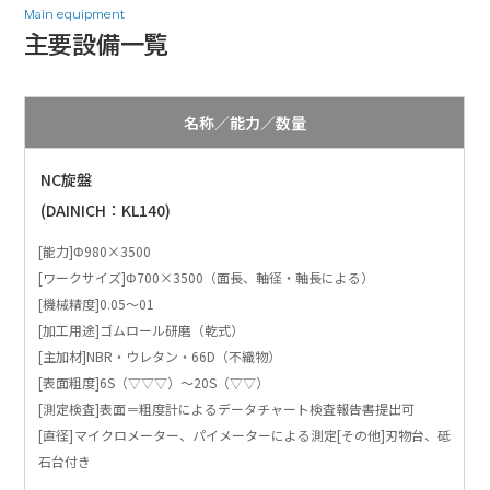
Main equipment
主要設備一覧
名称／能力／数量
NC旋盤
(DAINICH：KL140)
[能力]Φ980×3500
[ワークサイズ]Φ700×3500（面長、軸径・軸長による）
[機械精度]0.05～01
[加工用途]ゴムロール研磨（乾式）
[主加材]NBR・ウレタン・66D（不織物）
[表面粗度]6S（▽▽▽）～20S（▽▽）
[測定検査]表面＝粗度計によるデータチャート検査報告書提出可
[直径]マイクロメーター、パイメーターによる測定[その他]刃物台、砥
石台付き