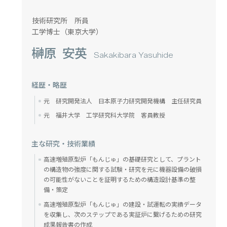
技術研究所 所員
工学博士（東京大学）
榊原 安英
Sakakibara Yasuhide
経歴・略歴
元 研究開発法人 日本原子力研究開発機構 主任研究員
元 福井大学 工学研究科大学院 客員教授
主な研究・技術業績
高速増殖原型炉「もんじゅ」の基礎研究として、プラント
の構造物の強度に関する試験・研究を元に機器設備の破損
の可能性がないことを証明するための構造設計基準の整
備・策定
高速増殖原型炉「もんじゅ」の建設・試運転の実績データ
を収集し、次のステップである実証炉に繋げるための研究
成果報告書の作成