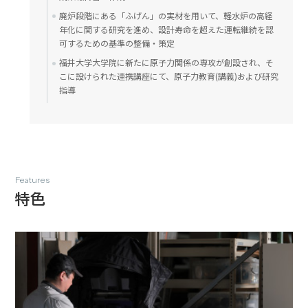
廃炉段階にある「ふげん」の実材を用いて、軽水炉の高経
年化に関する研究を進め、設計寿命を超えた運転継続を認
可するための基準の整備・策定
福井大学大学院に新たに原子力関係の専攻が創設され、そ
こに設けられた連携講座にて、原子力教育(講義)および研究
指導
Features
特色