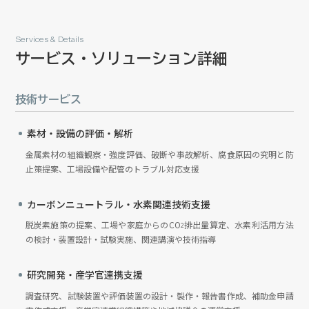
Services & Details
サービス・ソリューション詳細
技術サービス
素材・設備の評価・解析
金属素材の組織観察・強度評価、破断や事故解析、腐食原因の究明と防
止策提案、工場設備や配管のトラブル対応支援
カーボンニュートラル・水素関連技術支援
脱炭素施策の提案、工場や家庭からのCO
排出量算定、水素利活用方法
2
の検討・装置設計・試験実施、関連講演や技術指導
研究開発・産学官連携支援
調査研究、試験装置や評価装置の設計・製作・報告書作成、補助金申請