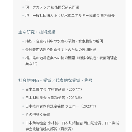
現 ナカテック 技術開発研究所長
現 一般社団法人ふくい水素エネルギー協議会 事務局長
主な研究・技術業績
純鉄・合金材料中の水素の挙動・水素脆性の解明
金属表面処理や耐食性向上のための技術開発
福井県の地場産業への技術展開（眼鏡枠製造・表面処理企
業など）
社会的評価・受賞／代表的な受賞・称号
日本金属学会 学術貢献賞（2007年）
日本材料学会 支部功労賞（2013年）
日本技術者教育認定機構 フェロー（2023年）
その他多く受賞
日本鋳物協会 小林賞、日本鉄鋼協会 西山記念賞、日本機械
学会北陸信越支部賞（貢献賞）