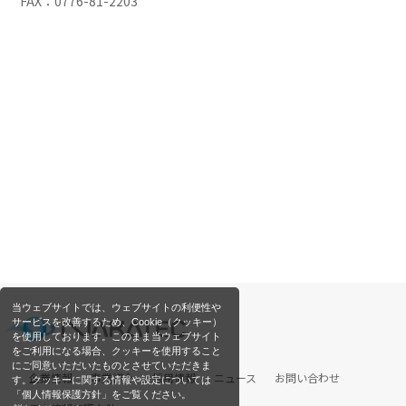
FAX：0776-81-2203
当ウェブサイトでは、ウェブサイトの利便性や
サービスを改善するため、Cookie（クッキー）
を使用しております。このまま当ウェブサイト
をご利用になる場合、クッキーを使用すること
にご同意いただいたものとさせていただきま
企業情報
事業紹介
採用情報
ニュース
お問い合わせ
す。クッキーに関する情報や設定については
「個人情報保護方針」をご覧ください。