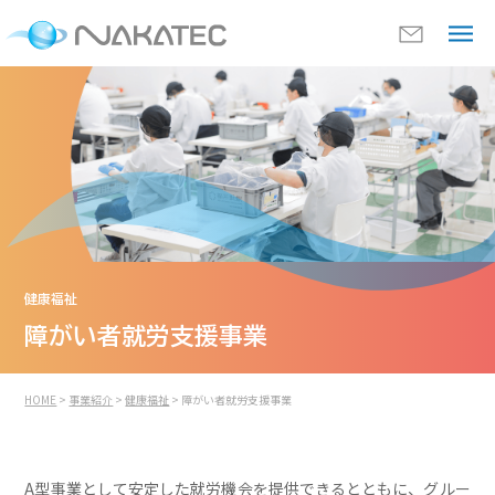
健康福祉
障がい者就労支援事業
HOME
>
事業紹介
>
健康福祉
> 障がい者就労支援事業
A型事業として安定した就労機会を提供できるとともに、
グルー