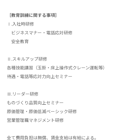
［教育訓練に関する事項］
Ⅰ.入社時研修
ビジネスマナー・電話応対研修
安全教育
Ⅱ.スキルアップ研修
各種技能講習（玉掛・床上操作式クレーン運転等）
待遇・電話等応対力向上セミナー
Ⅲ.リーダー研修
ものづくり品質向上セミナー
原価管理・原価低減ベーシック研修
営業管理職マネジメント研修
全て費用負担は無償、賃金支給は有給による。