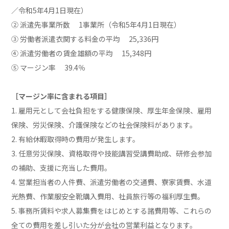
／令和5年4月1日現在）
② 派遣先事業所数 1事業所（令和5年4月1日現在）
③ 労働者派遣衣関する料金の平均 25,336円
④ 派遣労働者の賃金雄額の平均 15,348円
⑤ マージン率 39.4％
［マージン率に含まれる項目］
1. 雇用元として会社負担をする健康保険、厚生年金保険、雇用
保険、労災保険、介護保険などの社会保険料があります。
2. 有給休暇取得時の費用が発生します。
3. 任意労災保険、資格取得や技能講習受講費助成、研修会参加
の補助、支援に充当した費用。
4. 営業担当者の人件費、派遣労働者の交通費、寮家賃費、水道
光熱費、作業服安全靴購入費用、社員旅行等の福利厚生費。
5. 事務所賃料や求人募集費をはじめとする諸費用等、これらの
全ての費用を差し引いた分が会社の営業利益となります。