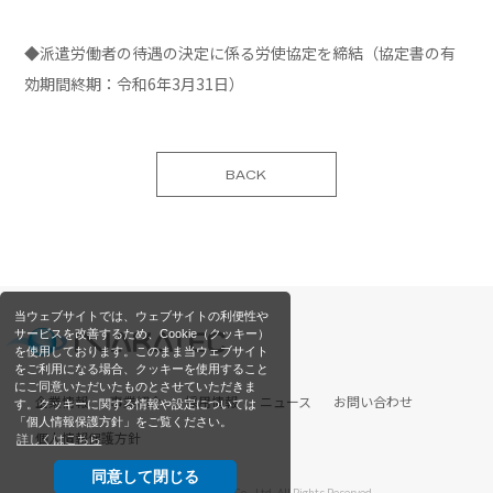
◆派遣労働者の待遇の決定に係る労使協定を締結（協定書の有
効期間終期：令和6年3月31日）
BACK
当ウェブサイトでは、ウェブサイトの利便性や
サービスを改善するため、Cookie（クッキー）
を使用しております。このまま当ウェブサイト
をご利用になる場合、クッキーを使用すること
にご同意いただいたものとさせていただきま
企業情報
事業紹介
採用情報
ニュース
お問い合わせ
す。クッキーに関する情報や設定については
「個人情報保護方針」をご覧ください。
個人情報保護方針
詳しくはこちら
同意して閉じる
Copyright © NAKATEC Co., Ltd. All Rights Reserved.