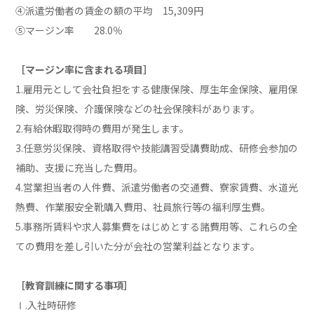
④派遣労働者の賃金の額の平均 15,309円
⑤マージン率 28.0％
［マージン率に含まれる項目］
1.雇用元として会社負担をする健康保険、厚生年金保険、雇用保
険、労災保険、介護保険などの社会保険料があります。
2.有給休暇取得時の費用が発生します。
3.任意労災保険、資格取得や技能講習受講費助成、研修会参加の
補助、支援に充当した費用。
4.営業担当者の人件費、派遣労働者の交通費、寮家賃費、水道光
熱費、作業服安全靴購入費用、社員旅行等の福利厚生費。
5.事務所賃料や求人募集費をはじめとする諸費用等、これらの全
ての費用を差し引いた分が会社の営業利益となります。
［教育訓練に関する事項］
Ⅰ.入社時研修